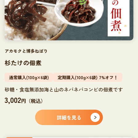
アカモクと博多ねばり
杉たけの佃煮
通常購入(100g×6袋)
定期購入(100g×6袋) 7%オフ！
砂糖・食塩無添加海と山のネバネバコンビの佃煮です
3,002
円（税込）
詳細を見る