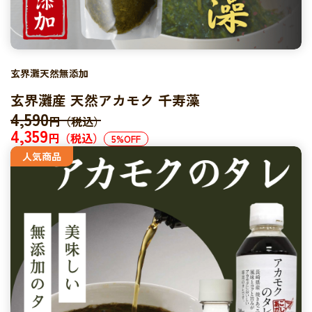
玄界灘天然無添加
玄界灘産 天然アカモク 千寿藻
4,590
円（税込）
4,359
円（税込）
5
%OFF
人気商品