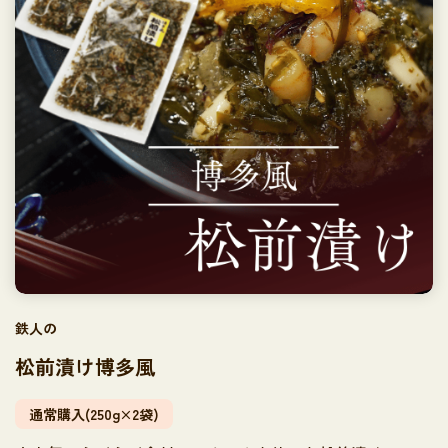
鉄人の
松前漬け博多風
通常購入(250g×2袋)